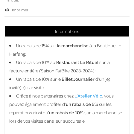
Imprimer
Informations
Un rabais de 15% sur
la marchandise
à la Boutique Le
Harfang;
Un rabais de 10% au
Restaurant Le Rituel
sur la
facture entière (Saison FatBike 2023-2024);
Un rabais de 10% sur le
Billet Journalier
d’un(e)
invité(e) par visite.
Grâce à nos partenaires chez
L’Atelier Vélo
, vous
pouvez également profiter d’
un rabais de 5%
sur les
réparations ainsi qu’
un rabais de 10%
sur la marchandise
lors de vos visites dans leur succursale.