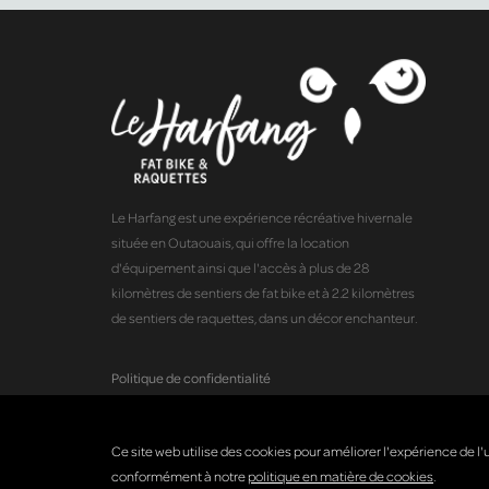
Le Harfang est une expérience récréative hivernale
située en Outaouais, qui offre la location
d'équipement ainsi que l'accès à plus de 28
kilomètres de sentiers de fat bike et à 2.2 kilomètres
de sentiers de raquettes, dans un décor enchanteur.
Politique de confidentialité
Ce site web utilise des cookies pour améliorer l'expérience de l'u
conformément à notre
politique en matière de cookies
.