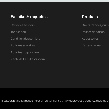
Fat bike & raquettes
Produits
Carte des sentiers
Droits d’accès journ
Tarification
Passes de saison
Condition des sentiers
Accessoires
Activités scolaires
Cartes-cadeaux
Activités corporatives
Vente de FatBikes Sphérik
tilisateur. En utilisant ce site et en continuant à y naviguer, vous acceptez tous les 