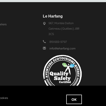
Le Harfang
967, Montée Dalton
aliers
Gatineau (Québec) J8R
3C5
819 669-9797
info@leharfang.com
cookies
OK