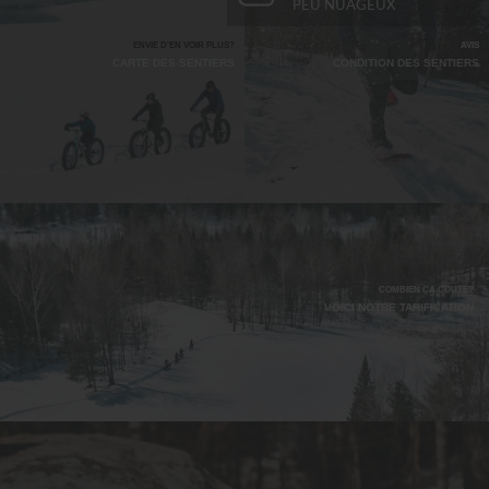
PEU NUAGEUX
ENVIE D'EN VOIR PLUS?
AVIS
CARTE DES SENTIERS
CONDITION DES SENTIERS
COMBIEN ÇA COÛTE?
VOICI NOTRE TARIFICATION