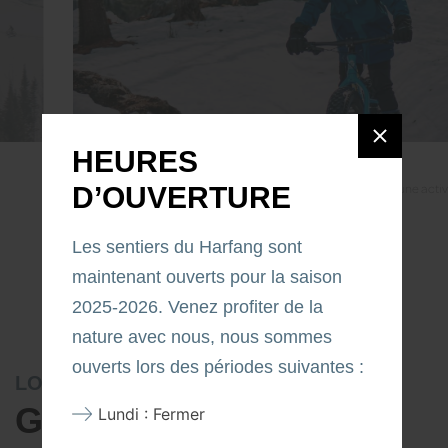
HEURES
ACTIVITÉS SCOLAIRES
Pour une sortie scolaire hors de l’ordinaire, quoi de mieux qu’une activité en
D’OUVERTURE
plein air ? Amène ta classe dans nos sentiers. Plaisir assuré !
Les sentiers du Harfang sont
maintenant ouverts pour la saison
2025-2026. Venez profiter de la
nature avec nous, nous sommes
ouverts lors des périodes suivantes :
LOCATION DE FAT BIKE
GAMME DE VÉLOS
Lundi : Fermer